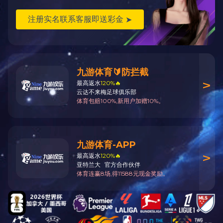
产品描述
上一篇:
A03手动米兰官方网页版