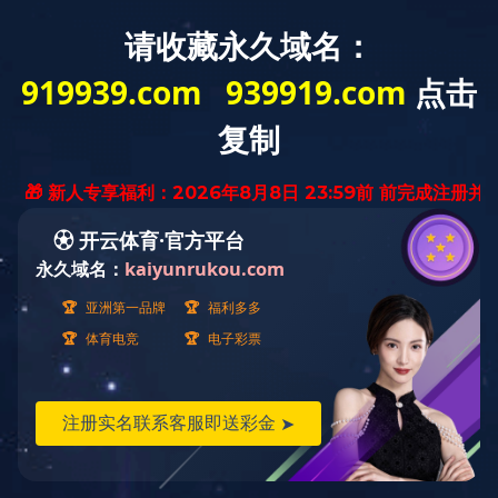
电话：0577-89775508
传真：0577-89775506
产品中心